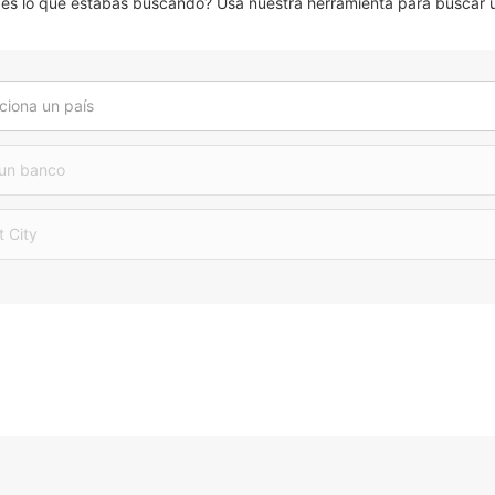
 lo que estabas buscando? Usa nuestra herramienta para buscar u
ciona un país
 un banco
t City