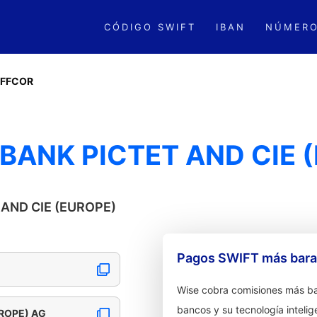
CÓDIGO SWIFT
IBAN
NÚMERO
EFFCOR
 BANK PICTET AND CIE 
T AND CIE (EUROPE)
Pagos SWIFT más barat
Wise cobra comisiones más ba
bancos y su tecnología intelig
UROPE) AG