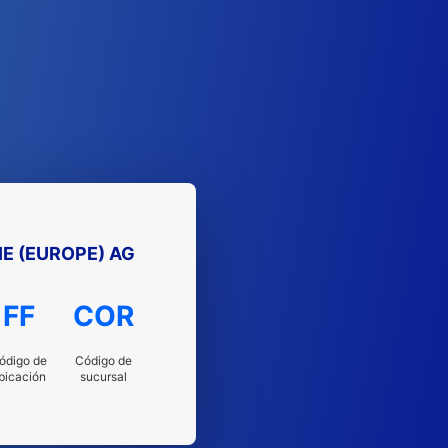
IE (EUROPE) AG
FF
COR
ódigo de
Código de
bicación
sucursal