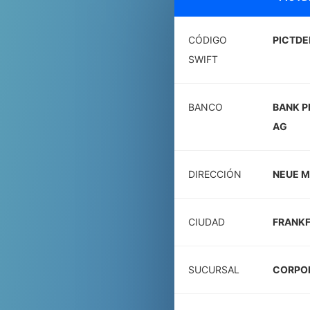
CÓDIGO
PICTDE
SWIFT
BANCO
BANK P
AG
DIRECCIÓN
NEUE M
CIUDAD
FRANKF
SUCURSAL
CORPO