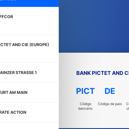
FFCOR
ICTET AND CIE (EUROPE)
BANK PICTET AND C
AINZER STRASSE 1
PICT
DE
URT AM MAIN
Código
Código de país
C
bancario
u
RATE ACTION