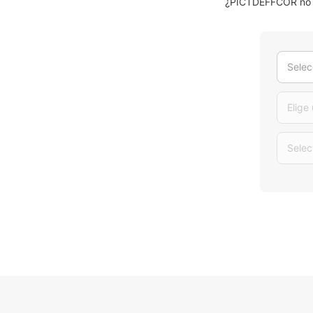
¿PICTDEFFCOR no es
Selec
Elige
Selec