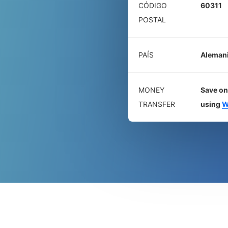
CÓDIGO
60311
POSTAL
PAÍS
Aleman
MONEY
Save on
TRANSFER
using
W