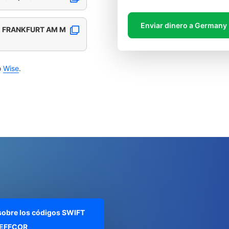
Enviar dinero a Germany
, FRANKFURT AM M
o
Wise
.
 sobre los códigos SWIFT
EFFCOR