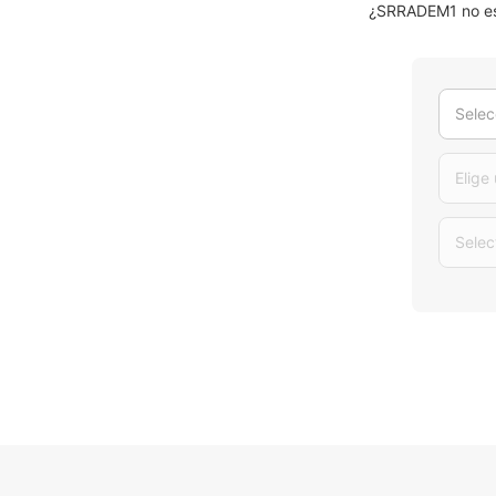
¿SRRADEM1 no es 
Selec
Elige
Selec