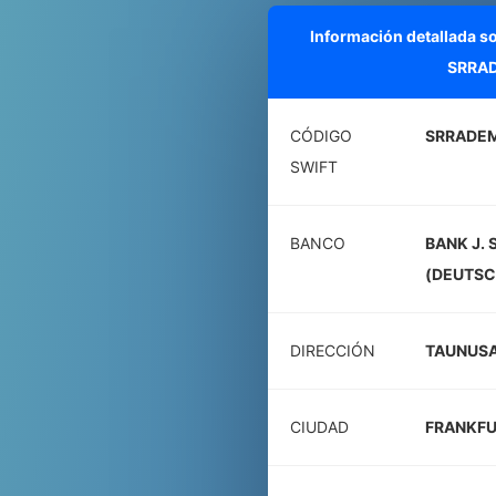
Información detallada s
SRRA
CÓDIGO
SRRADE
SWIFT
BANCO
BANK J. 
(DEUTSC
DIRECCIÓN
TAUNUSA
CIUDAD
FRANKFU