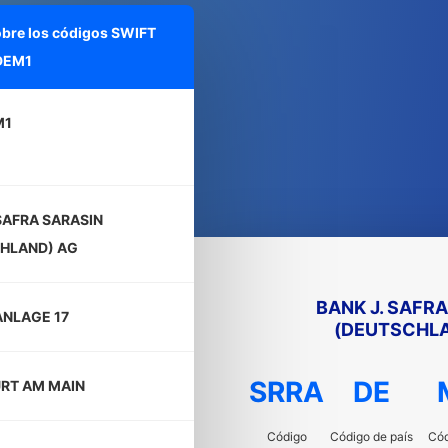
obre los códigos SWIFT
DEM1
M1
SAFRA SARASIN
HLAND) AG
BANK J. SAFR
NLAGE 17
(DEUTSCHLA
SRRA
DE
RT AM MAIN
Código
Código de país
Cód