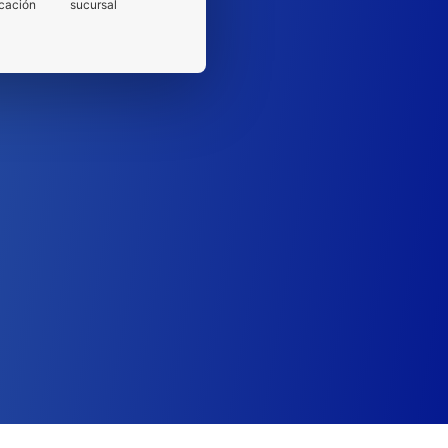
cación
sucursal