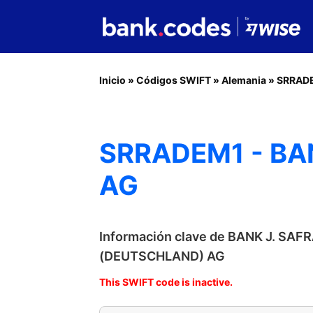
Inicio
»
Códigos SWIFT
»
Alemania
»
SRRAD
SRRADEM1 - BA
AG
Información clave de BANK J. SAF
(DEUTSCHLAND) AG
This SWIFT code is inactive.