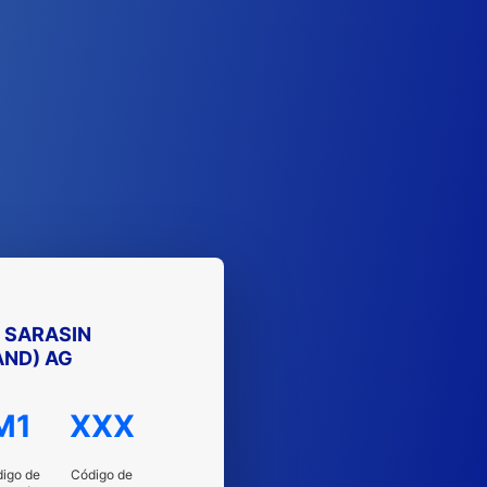
A SARASIN
ND) AG
M1
XXX
igo de
Código de