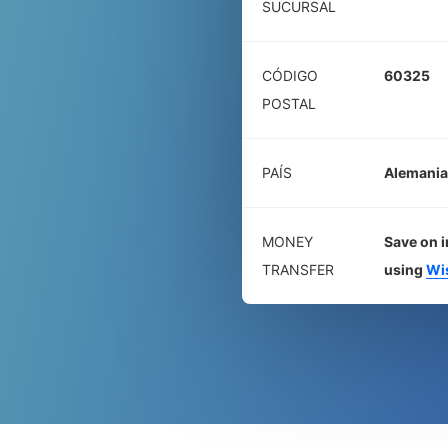
SUCURSAL
CÓDIGO
60325
POSTAL
PAÍS
Alemania
MONEY
Save on i
TRANSFER
using
Wi