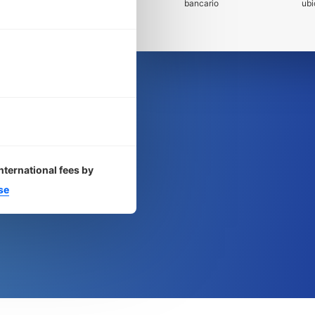
bancario
ubi
nternational fees by
se