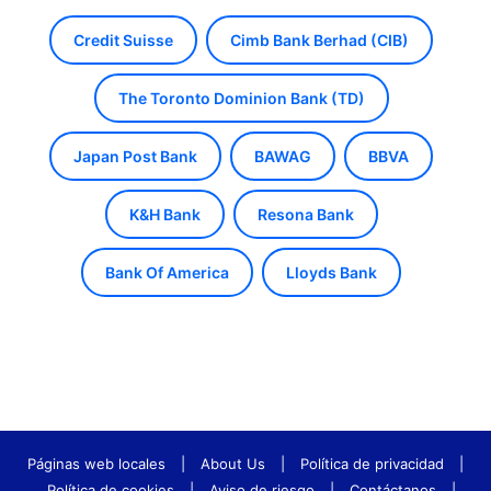
Credit Suisse
Cimb Bank Berhad (CIB)
The Toronto Dominion Bank (TD)
Japan Post Bank
BAWAG
BBVA
K&H Bank
Resona Bank
Bank Of America
Lloyds Bank
Páginas web locales
|
About Us
|
Política de privacidad
|
Política de cookies
|
Aviso de riesgo
|
Contáctanos
|