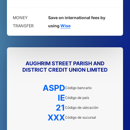
MONEY
Save on international fees by
TRANSFER
using
Wise
AUGHRIM STREET PARISH AND
DISTRICT CREDIT UNION LIMITED
ASPD
Código bancario
IE
Código de país
21
Código de ubicación
XXX
Código de sucursal