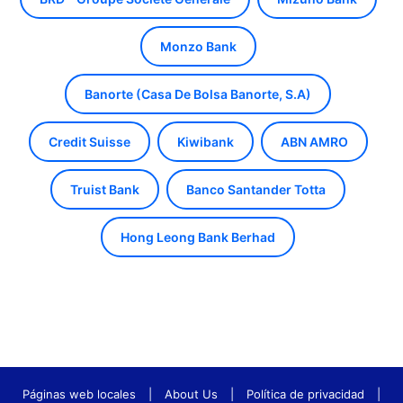
Monzo Bank
Banorte (Casa De Bolsa Banorte, S.A)
Credit Suisse
Kiwibank
ABN AMRO
Truist Bank
Banco Santander Totta
Hong Leong Bank Berhad
Páginas web locales
|
About Us
|
Política de privacidad
|