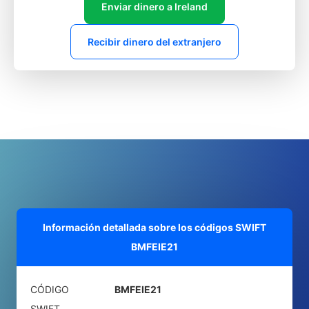
Enviar dinero a Ireland
Recibir dinero del extranjero
Información detallada sobre los códigos SWIFT
BMFEIE21
CÓDIGO
BMFEIE21
SWIFT