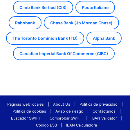
Cimb Bank Berhad (CIB)
Poste Italiane
Rabobank
Chase Bank (Jp Morgan Chase)
The Toronto Dominion Bank (TD)
Alpha Bank
Canadian Imperial Bank Of Commerce (CIBC)
Páginas web locales
|
About Us
|
Política de privacidad
|
Política de cookies
|
Aviso de riesgo
|
Contáctanos
|
Buscador SWIFT
|
Comprobar SWIFT
|
IBAN Validator
|
Codigo BSB
|
IBAN Calculadora