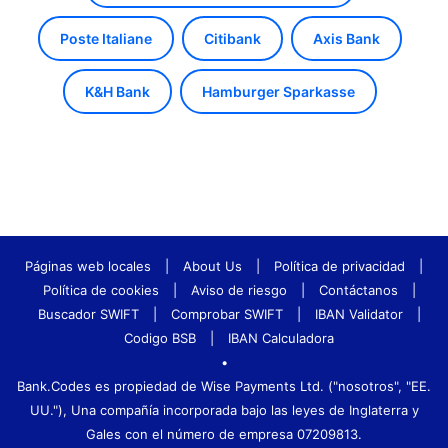
Poste Italiane
Citibank
Axis Bank
K&H Bank
Hamburger Sparkasse
Páginas web locales
|
About Us
|
Política de privacidad
|
Política de cookies
|
Aviso de riesgo
|
Contáctanos
|
Buscador SWIFT
|
Comprobar SWIFT
|
IBAN Validator
|
Codigo BSB
|
IBAN Calculadora
•
Bank.Codes es propiedad de Wise Payments Ltd. ("nosotros", "EE.
UU."), Una compañía incorporada bajo las leyes de Inglaterra y
Gales con el número de empresa 07209813.