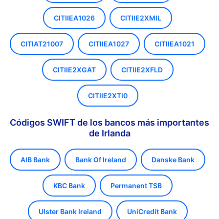
CITIIEA1026
CITIIE2XMIL
CITIAT21007
CITIIEA1027
CITIIEA1021
CITIIE2XGAT
CITIIE2XFLD
CITIIE2XTI0
Códigos SWIFT de los bancos más importantes
de Irlanda
AIB Bank
Bank Of Ireland
Danske Bank
KBC Bank
Permanent TSB
Ulster Bank Ireland
UniCredit Bank