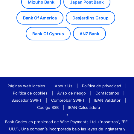
Mizuho Bank
Japan Post Bank
Bank Of America
Desjardins Group
Bank Of Cyprus
ANZ Bank
Páginas web locales
|
About Us
|
Política de privacidad
|
Política de cookies
|
Aviso de riesgo
|
Contáctanos
|
Buscador SWIFT
|
Comprobar SWIFT
|
IBAN Validator
|
Codigo BSB
|
IBAN Calculadora
•
Bank.Codes es propiedad de Wise Payments Ltd. ("nosotros", "EE.
UU."), Una compañía incorporada bajo las leyes de Inglaterra y