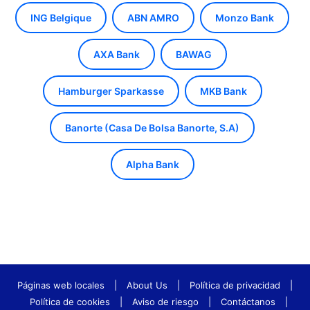
ING Belgique
ABN AMRO
Monzo Bank
AXA Bank
BAWAG
Hamburger Sparkasse
MKB Bank
Banorte (Casa De Bolsa Banorte, S.A)
Alpha Bank
Páginas web locales
|
About Us
|
Política de privacidad
|
Política de cookies
|
Aviso de riesgo
|
Contáctanos
|