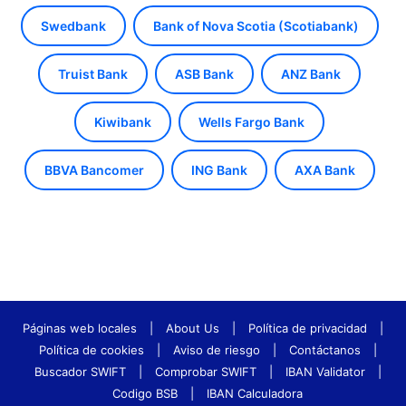
Swedbank
Bank of Nova Scotia (Scotiabank)
Truist Bank
ASB Bank
ANZ Bank
Kiwibank
Wells Fargo Bank
BBVA Bancomer
ING Bank
AXA Bank
Páginas web locales
|
About Us
|
Política de privacidad
|
Política de cookies
|
Aviso de riesgo
|
Contáctanos
|
Buscador SWIFT
|
Comprobar SWIFT
|
IBAN Validator
|
Codigo BSB
|
IBAN Calculadora