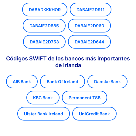
DABADKKKHOR
DABAIE2D911
DABAIE2D885
DABAIE2D960
DABAIE2D753
DABAIE2D644
Códigos SWIFT de los bancos más importantes
de Irlanda
AIB Bank
Bank Of Ireland
Danske Bank
KBC Bank
Permanent TSB
Ulster Bank Ireland
UniCredit Bank