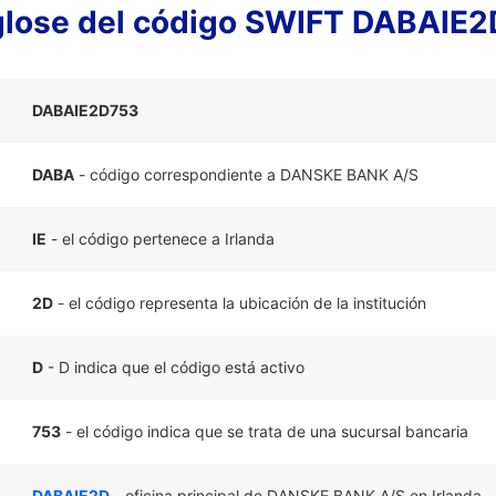
lose del código SWIFT DABAIE
DABAIE2D753
DABA
- código correspondiente a DANSKE BANK A/S
IE
- el código pertenece a Irlanda
2D
- el código representa la ubicación de la institución
D
- D indica que el código está activo
753
- el código indica que se trata de una sucursal bancaria
DABAIE2D
- oficina principal de DANSKE BANK A/S en Irlanda