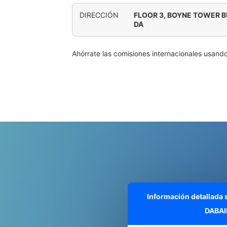
DIRECCIÓN
FLOOR 3, BOYNE TOWER B
DA
Ahórrate las comisiones internacionales usand
Información detallada
DABAI