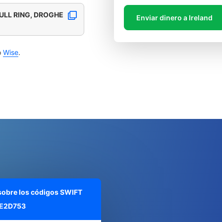
ULL RING, DROGHE
Enviar dinero a Ireland
o
Wise
.
 sobre los códigos SWIFT
E2D753