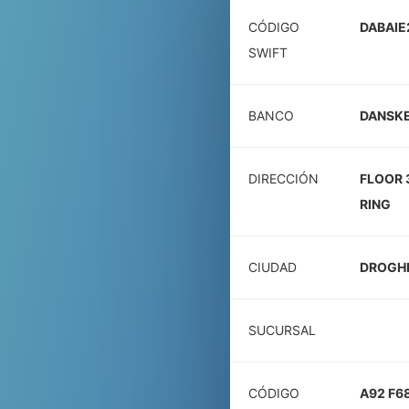
CÓDIGO
DABAIE
SWIFT
BANCO
DANSKE
DIRECCIÓN
FLOOR 
RING
CIUDAD
DROGH
SUCURSAL
CÓDIGO
A92 F6