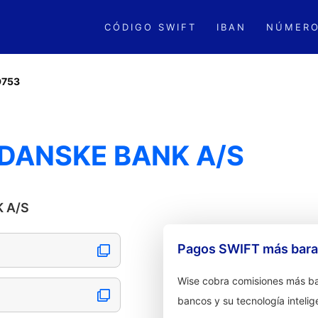
CÓDIGO SWIFT
IBAN
NÚMERO
D753
 DANSKE BANK A/S
K A/S
Pagos SWIFT más barat
Wise cobra comisiones más ba
bancos y su tecnología intelig