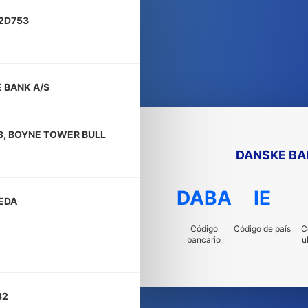
2D753
 BANK A/S
3, BOYNE TOWER BULL
DANSKE BA
DABA
IE
EDA
Código
Código de país
C
bancario
u
82