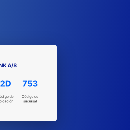
NK A/S
2D
753
ódigo de
Código de
bicación
sucursal