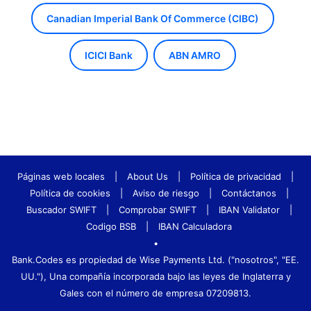
Canadian Imperial Bank Of Commerce (CIBC)
ICICI Bank
ABN AMRO
Páginas web locales
|
About Us
|
Política de privacidad
|
Política de cookies
|
Aviso de riesgo
|
Contáctanos
|
Buscador SWIFT
|
Comprobar SWIFT
|
IBAN Validator
|
Codigo BSB
|
IBAN Calculadora
•
Bank.Codes es propiedad de Wise Payments Ltd. ("nosotros", "EE.
UU."), Una compañía incorporada bajo las leyes de Inglaterra y
Gales con el número de empresa 07209813.