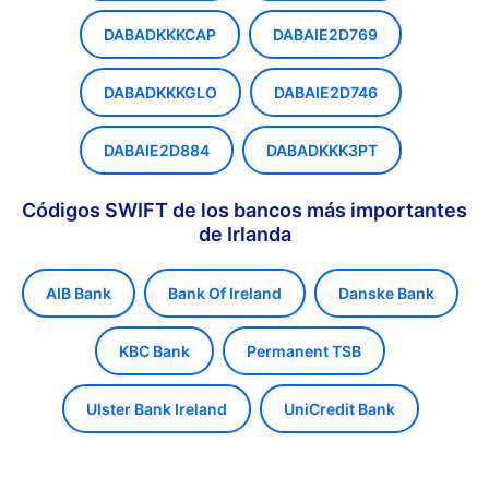
DABADKKKCAP
DABAIE2D769
DABADKKKGLO
DABAIE2D746
DABAIE2D884
DABADKKK3PT
Códigos SWIFT de los bancos más importantes
de Irlanda
AIB Bank
Bank Of Ireland
Danske Bank
KBC Bank
Permanent TSB
Ulster Bank Ireland
UniCredit Bank