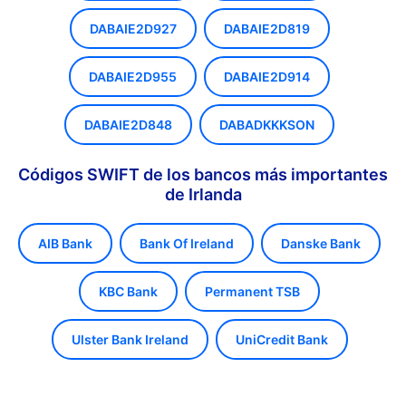
DABAIE2D927
DABAIE2D819
DABAIE2D955
DABAIE2D914
DABAIE2D848
DABADKKKSON
Códigos SWIFT de los bancos más importantes
de Irlanda
AIB Bank
Bank Of Ireland
Danske Bank
KBC Bank
Permanent TSB
Ulster Bank Ireland
UniCredit Bank