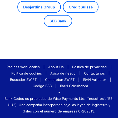
Desjardins Group
Credit Suisse
SEB Bank
Páginas web locales
|
About Us
|
Política de privacidad
|
Política de cookies
|
Aviso de riesgo
|
Contáctanos
|
Buscador SWIFT
|
Comprobar SWIFT
|
IBAN Validator
|
Codigo BSB
|
IBAN Calculadora
•
Bank.Codes es propiedad de Wise Payments Ltd. ("nosotros", "EE.
UU."), Una compañía incorporada bajo las leyes de Inglaterra y
Gales con el número de empresa 07209813.