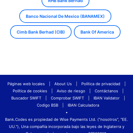
RHB Bank Berhad
Banco Nacional De Mexico (BANAMEX)
Cimb Bank Berhad (CIB)
Bank Of America
Páginas web locales
|
About Us
|
Política de privacidad
|
Política de cookies
|
Aviso de riesgo
|
Contáctanos
|
Buscador SWIFT
|
Comprobar SWIFT
|
IBAN Validator
|
Codigo BSB
|
IBAN Calculadora
•
Bank.Codes es propiedad de Wise Payments Ltd. ("nosotros", "EE.
UU."), Una compañía incorporada bajo las leyes de Inglaterra y