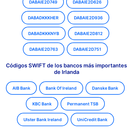
DABAIE2D749
DABAIE2D626
DABADKKKHER
DABAIE2D936
DABADKKKNYB
DABAIE2D812
DABAIE2D763
DABAIE2D751
Códigos SWIFT de los bancos más importantes
de Irlanda
AIB Bank
Bank Of Ireland
Danske Bank
KBC Bank
Permanent TSB
Ulster Bank Ireland
UniCredit Bank