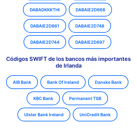
DABADKKKTHI
DABAIE2D668
DABAIE2D861
DABAIE2D748
DABAIE2D744
DABAIE2D697
Códigos SWIFT de los bancos más importantes
de Irlanda
AIB Bank
Bank Of Ireland
Danske Bank
KBC Bank
Permanent TSB
Ulster Bank Ireland
UniCredit Bank