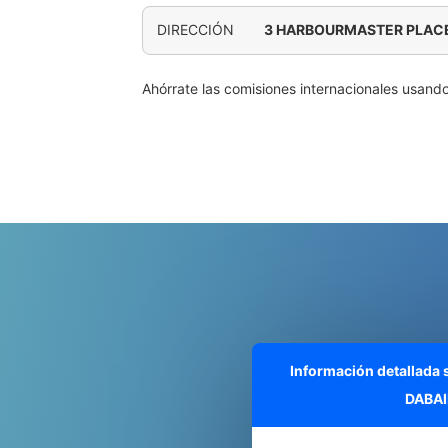
DIRECCIÓN
3 HARBOURMASTER PLACE
Ahórrate las comisiones internacionales usand
Información detallada
DABAI