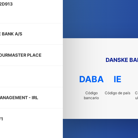
2D913
 BANK A/S
OURMASTER PLACE
DANSKE BA
DABA
IE
Código
Código de país
C
ANAGEMENT - IRL
bancario
u
F1