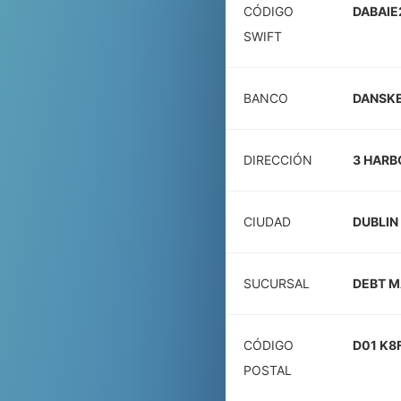
CÓDIGO
DABAIE
SWIFT
BANCO
DANSKE
DIRECCIÓN
3 HARB
CIUDAD
DUBLIN
SUCURSAL
DEBT M
CÓDIGO
D01 K8
POSTAL