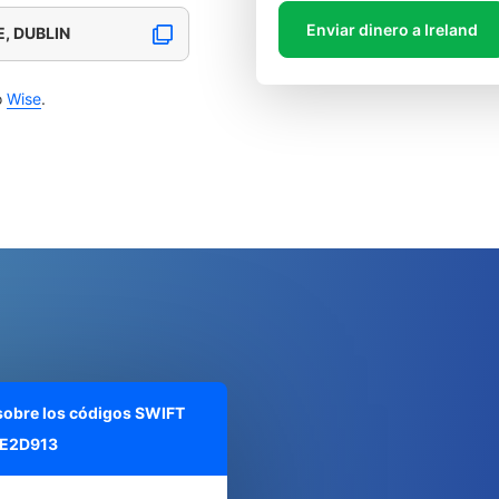
Enviar dinero a Ireland
, DUBLIN
o
Wise
.
 sobre los códigos SWIFT
E2D913