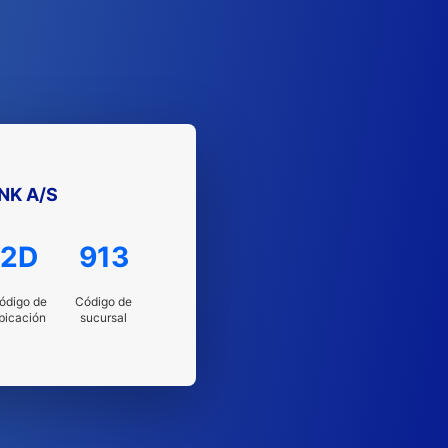
NK A/S
2D
913
ódigo de
Código de
bicación
sucursal