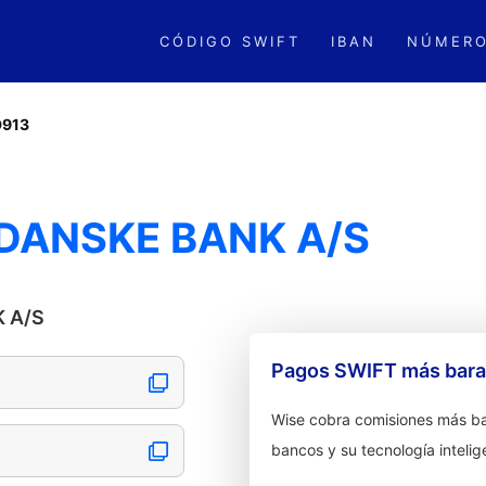
CÓDIGO SWIFT
IBAN
NÚMERO
D913
 DANSKE BANK A/S
K A/S
Pagos SWIFT más barat
Wise cobra comisiones más ba
bancos y su tecnología intelig