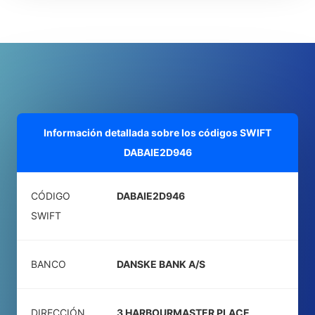
Información detallada sobre los códigos SWIFT
DABAIE2D946
CÓDIGO
DABAIE2D946
SWIFT
BANCO
DANSKE BANK A/S
DIRECCIÓN
3 HARBOURMASTER PLACE