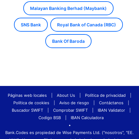
Malayan Banking Berhad (Maybank)
SNS Bank
Royal Bank of Canada (RBC)
Bank Of Baroda
Páginas web locales
|
About Us
|
Política de privacidad
|
Política de cookies
|
Aviso de riesgo
|
Contáctanos
|
Buscador SWIFT
|
Comprobar SWIFT
|
IBAN Validator
|
Codigo BSB
|
IBAN Calculadora
•
Bank.Codes es propiedad de Wise Payments Ltd. ("nosotros", "EE.