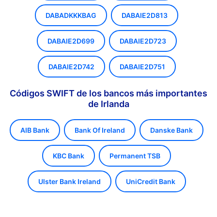
DABADKKKBAG
DABAIE2D813
DABAIE2D699
DABAIE2D723
DABAIE2D742
DABAIE2D751
Códigos SWIFT de los bancos más importantes
de Irlanda
AIB Bank
Bank Of Ireland
Danske Bank
KBC Bank
Permanent TSB
Ulster Bank Ireland
UniCredit Bank