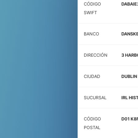
CÓDIGO
DABAIE
SWIFT
BANCO
DANSKE
DIRECCIÓN
3 HARB
CIUDAD
DUBLIN
SUCURSAL
IRL HIS
CÓDIGO
D01 K8
POSTAL