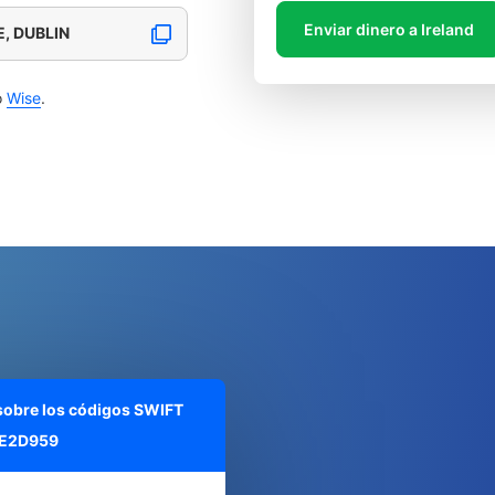
Enviar dinero a Ireland
, DUBLIN
o
Wise
.
 sobre los códigos SWIFT
E2D959