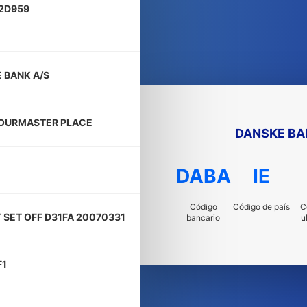
2D959
 BANK A/S
OURMASTER PLACE
DANSKE BA
DABA
IE
Código
Código de país
C
T SET OFF D31FA 20070331
bancario
u
F1