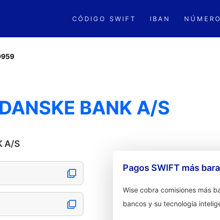
CÓDIGO SWIFT
IBAN
NÚMERO
D959
 DANSKE BANK A/S
K A/S
Pagos SWIFT más barat
Wise cobra comisiones más ba
bancos y su tecnología intelig