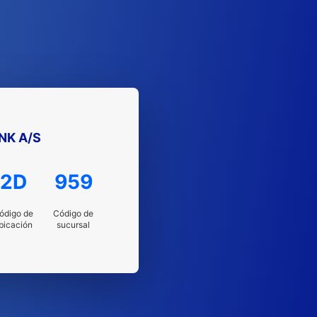
NK A/S
2D
959
ódigo de
Código de
bicación
sucursal