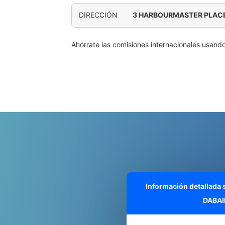
DIRECCIÓN
3 HARBOURMASTER PLACE
Ahórrate las comisiones internacionales usand
Información detallada
DABAI