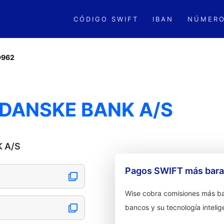
CÓDIGO SWIFT
IBAN
NÚMERO
D962
 DANSKE BANK A/S
K A/S
Pagos SWIFT más barat
Wise cobra comisiones más ba
bancos y su tecnología intelig