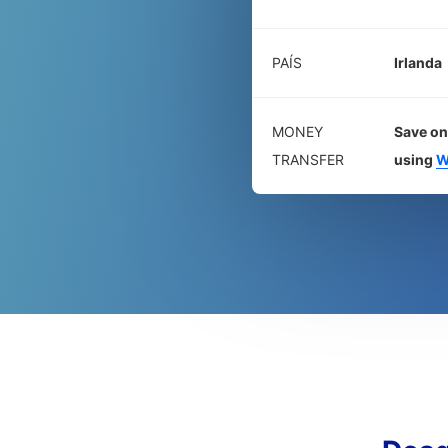
PAÍS
Irlanda
MONEY
Save on
TRANSFER
using
W