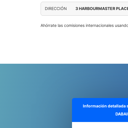
DIRECCIÓN
3 HARBOURMASTER PLACE
Ahórrate las comisiones internacionales usand
Información detallada
DABAI