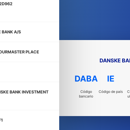
2D962
 BANK A/S
OURMASTER PLACE
DANSKE BA
DABA
IE
Código
Código de país
C
NSKE BANK INVESTMENT
bancario
u
F1