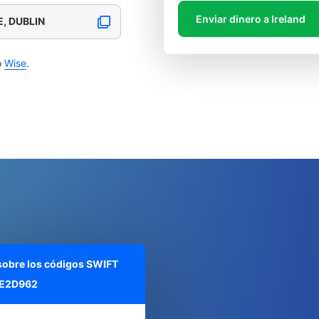
Enviar dinero a Ireland
, DUBLIN
o
Wise
.
 sobre los códigos SWIFT
E2D962