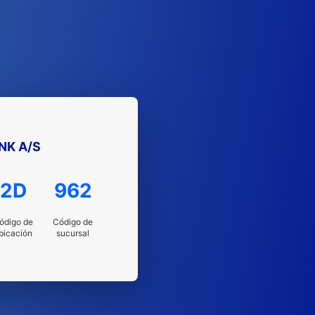
NK A/S
2D
962
ódigo de
Código de
bicación
sucursal