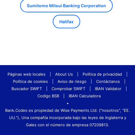
Sumitomo Mitsui Banking Corporation
Halifax
Páginas web locales
|
About Us
|
Política de privacidad
|
Política de cookies
|
Aviso de riesgo
|
Contáctanos
|
Buscador SWIFT
|
Comprobar SWIFT
|
IBAN Validator
|
Codigo BSB
|
IBAN Calculadora
•
Bank.Codes es propiedad de Wise Payments Ltd. ("nosotros", "EE.
UU."), Una compañía incorporada bajo las leyes de Inglaterra y
Gales con el número de empresa 07209813.