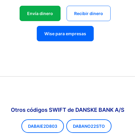
Envía dinero
Recibir dinero
Wise para empresas
Otros códigos SWIFT de DANSKE BANK A/S
DABAIE2D803
DABANO22STO