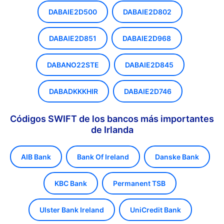
DABAIE2D500
DABAIE2D802
DABAIE2D851
DABAIE2D968
DABANO22STE
DABAIE2D845
DABADKKKHIR
DABAIE2D746
Códigos SWIFT de los bancos más importantes
de Irlanda
AIB Bank
Bank Of Ireland
Danske Bank
KBC Bank
Permanent TSB
Ulster Bank Ireland
UniCredit Bank