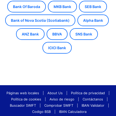
Bank Of Baroda
MKB Bank
SEB Bank
Bank of Nova Scotia (Scotiabank)
Alpha Bank
ANZ Bank
BBVA
SNS Bank
ICICI Bank
Páginas web locales
|
About Us
|
Política de privacidad
|
Política de cookies
|
Aviso de riesgo
|
Contáctanos
|
Buscador SWIFT
|
Comprobar SWIFT
|
IBAN Validator
|
Codigo BSB
|
IBAN Calculadora