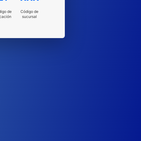
igo de
Código de
cación
sucursal