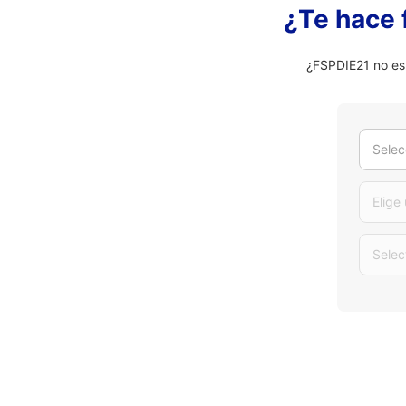
¿Te hace 
¿FSPDIE21 no es
Selec
Elige
Selec