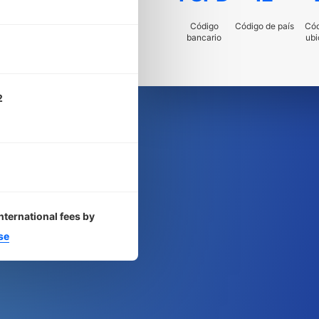
Código
Código de país
Cód
bancario
ubi
2
nternational fees by
se