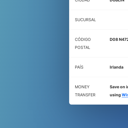
SUCURSAL
CÓDIGO
D08 N47
POSTAL
PAÍS
Irlanda
MONEY
Save on i
TRANSFER
using
Wi