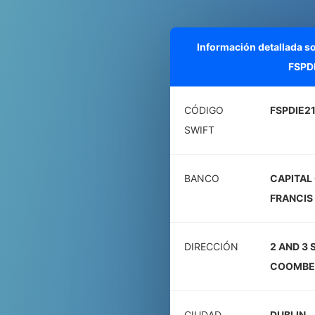
Información detallada s
FSPD
CÓDIGO
FSPDIE2
SWIFT
BANCO
CAPITAL 
FRANCIS
DIRECCIÓN
2 AND 3 
COOMBE
CIUDAD
DUBLIN