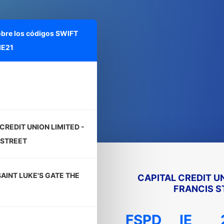
obre los códigos SWIFT
IE21
1
CREDIT UNION LIMITED -
 STREET
SAINT LUKE'S GATE THE
CAPITAL CREDIT UN
FRANCIS S
FSPD
IE