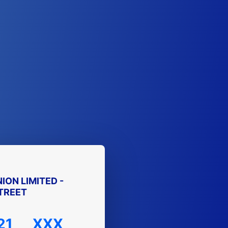
ION LIMITED -
TREET
21
XXX