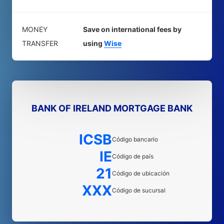
MONEY
Save on international fees by
TRANSFER
using
Wise
BANK OF IRELAND MORTGAGE BANK
ICSB
Código bancario
IE
Código de país
21
Código de ubicación
XXX
Código de sucursal