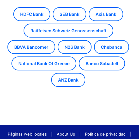
HDFC Bank
SEB Bank
Axis Bank
Raiffeisen Schweiz Genossenschaft
BBVA Bancomer
N26 Bank
Chebanca
National Bank Of Greece
Banco Sabadell
ANZ Bank
Páginas web locales
|
About Us
|
Política de privacidad
|