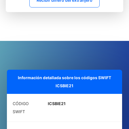
Recibir dinero del extranjero
Información detallada sobre los códigos SWIFT
ICSBIE21
CÓDIGO
ICSBIE21
SWIFT