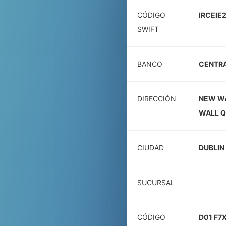
CÓDIGO
IRCEIE
SWIFT
BANCO
CENTRA
DIRECCIÓN
NEW WA
WALL 
CIUDAD
DUBLIN
SUCURSAL
CÓDIGO
D01 F7