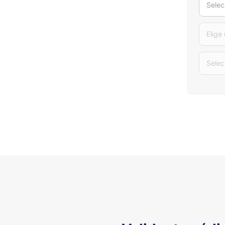
Selec
Elige
Selec