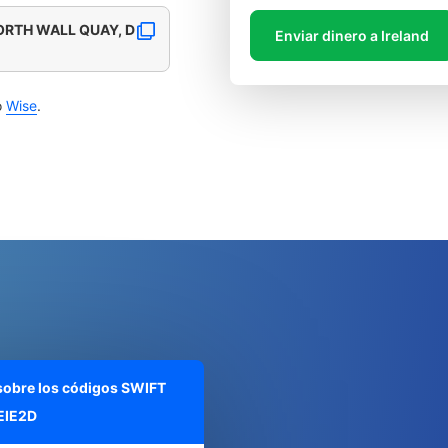
ORTH WALL QUAY, D
Enviar dinero a Ireland
o
Wise
.
 sobre los códigos SWIFT
EIE2D