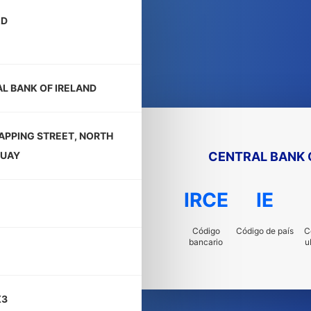
2D
L BANK OF IRELAND
PPING STREET, NORTH
CENTRAL BANK 
QUAY
IRCE
IE
Código
Código de país
C
bancario
u
X3