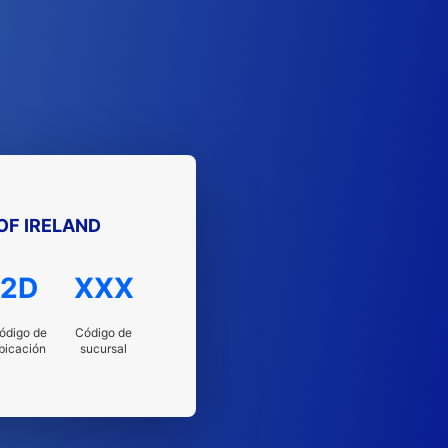
OF IRELAND
2D
XXX
ódigo de
Código de
bicación
sucursal