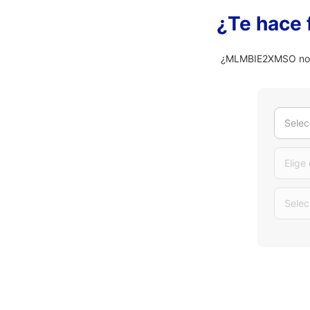
¿Te hace 
¿MLMBIE2XMSO no es
Selec
Elige
Selec