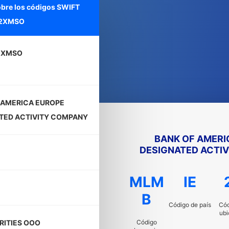
obre los códigos SWIFT
2XMSO
2XMSO
 AMERICA EUROPE
TED ACTIVITY COMPANY
BANK OF AMERI
DESIGNATED ACTI
MLM
IE
B
Código de país
Cód
ubi
Código
RITIES OOO