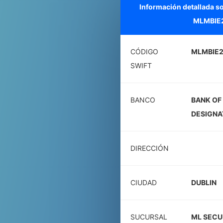
Información detallada s
MLMBIE
CÓDIGO
MLMBIE
SWIFT
BANCO
BANK OF
DESIGNA
DIRECCIÓN
CIUDAD
DUBLIN
SUCURSAL
ML SECU