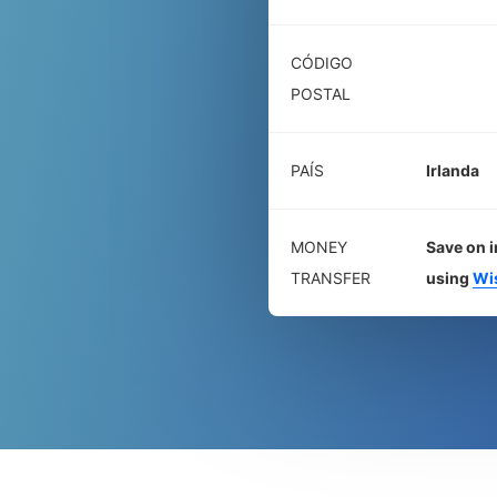
CÓDIGO
POSTAL
PAÍS
Irlanda
MONEY
Save on i
TRANSFER
using
Wi