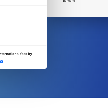
bancario
nternational fees by
se