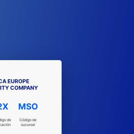
CA EUROPE
VITY COMPANY
2X
MSO
igo de
Código de
cación
sucursal