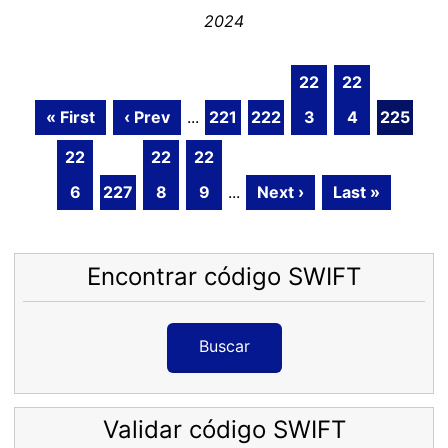
2024
22
22
« First
‹ Prev
...
221
222
3
4
225
22
22
22
6
227
8
9
...
Next ›
Last »
Encontrar código SWIFT
Buscar
Validar código SWIFT