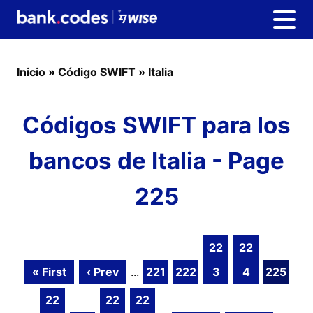
Inicio
»
Código SWIFT
»
Italia
Códigos SWIFT para los
bancos de Italia - Page
225
22
22
« First
‹ Prev
...
221
222
3
4
225
22
22
22