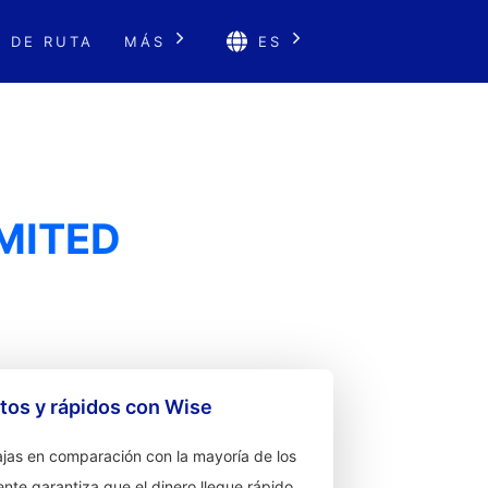
 DE RUTA
MÁS
ES
MITED
os y rápidos con Wise
jas en comparación con la mayoría de los
ente garantiza que el dinero llegue rápido.