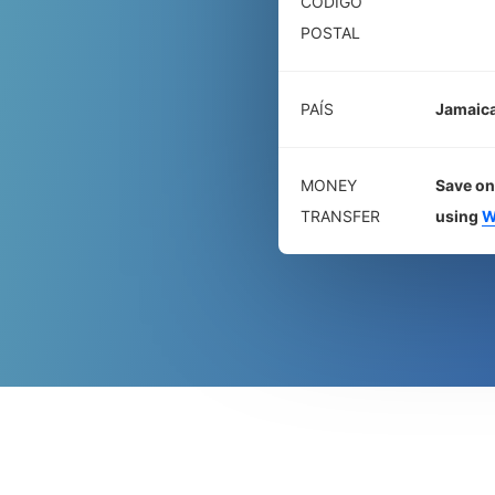
CÓDIGO
POSTAL
PAÍS
Jamaic
MONEY
Save on
TRANSFER
using
W