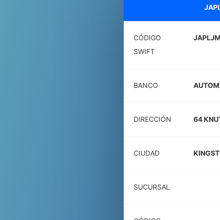
JAP
CÓDIGO
JAPLJ
SWIFT
BANCO
AUTOMA
DIRECCIÓN
64 KNU
CIUDAD
KINGS
SUCURSAL