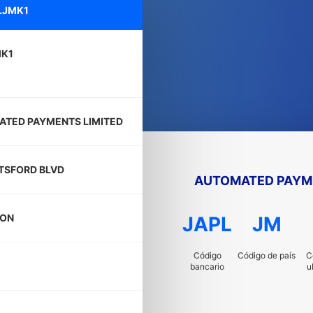
LJMK1
MK1
TED PAYMENTS LIMITED
TSFORD BLVD
AUTOMATED PAYME
TON
JAPL
JM
Código
Código de país
C
bancario
u