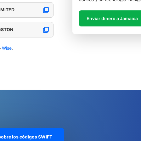
IMITED
Enviar dinero a Jamaica
NGSTON
o
Wise
.
 sobre los códigos SWIFT