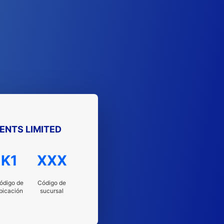
NTS LIMITED
K1
XXX
ódigo de
Código de
bicación
sucursal