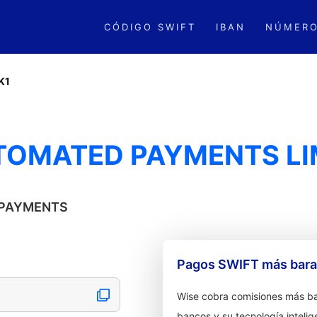
CÓDIGO SWIFT
IBAN
NÚMERO
K1
TOMATED PAYMENTS LI
D PAYMENTS
Pagos SWIFT más barat
Wise cobra comisiones más ba
bancos y su tecnología intelig