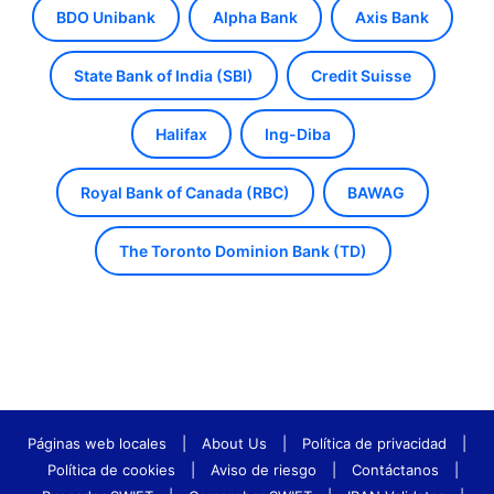
BDO Unibank
Alpha Bank
Axis Bank
State Bank of India (SBI)
Credit Suisse
Halifax
Ing-Diba
Royal Bank of Canada (RBC)
BAWAG
The Toronto Dominion Bank (TD)
Páginas web locales
|
About Us
|
Política de privacidad
|
Política de cookies
|
Aviso de riesgo
|
Contáctanos
|