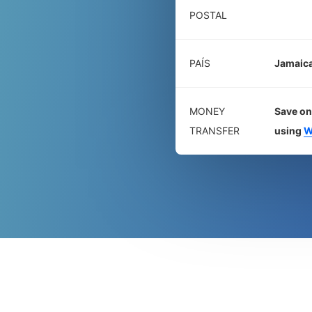
POSTAL
PAÍS
Jamaic
MONEY
Save on
TRANSFER
using
W