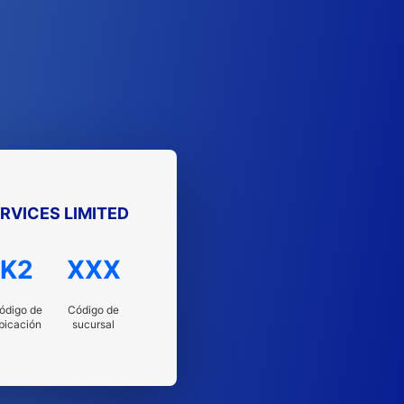
RVICES LIMITED
K2
XXX
ódigo de
Código de
bicación
sucursal