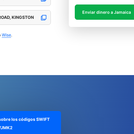
Enviar dinero a Jamaica
 ROAD, KINGSTON
o
Wise
.
 sobre los códigos SWIFT
VJMK2