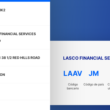
MK2
FINANCIAL SERVICES
D
LASCO FINANCIAL SE
 38 1/2 RED HILLS ROAD
LAAV
JM
TON
Código
Código de país
C
bancario
u