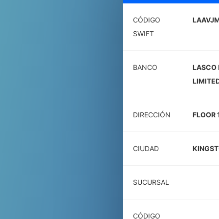
CÓDIGO
LAAVJ
SWIFT
BANCO
LASCO 
LIMITE
DIRECCIÓN
FLOOR 1
CIUDAD
KINGS
SUCURSAL
CÓDIGO