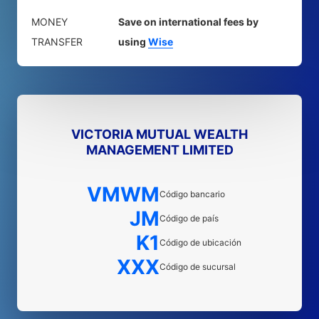
MONEY
Save on international fees by
TRANSFER
using
Wise
VICTORIA MUTUAL WEALTH
MANAGEMENT LIMITED
VMWM
Código bancario
JM
Código de país
K1
Código de ubicación
XXX
Código de sucursal