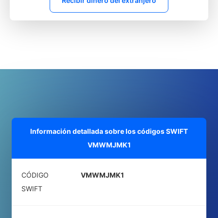
Recibir dinero del extranjero
Información detallada sobre los códigos SWIFT
VMWMJMK1
CÓDIGO
VMWMJMK1
SWIFT