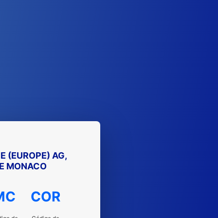
E (EUROPE) AG,
E MONACO
MC
COR