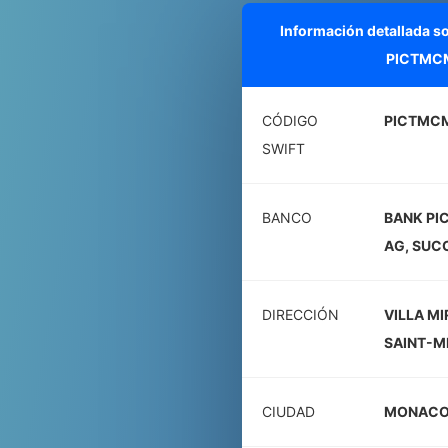
Información detallada s
PICTMC
CÓDIGO
PICTMC
SWIFT
BANCO
BANK PI
AG, SUC
DIRECCIÓN
VILLA M
SAINT-M
CIUDAD
MONAC