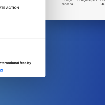
Código
Código de país
Cód
bancario
ubi
TE ACTION
nternational fees by
se