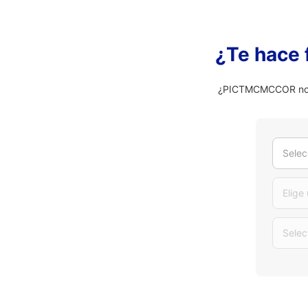
¿Te hace 
¿PICTMCMCCOR no es
Selec
Elige
Selec