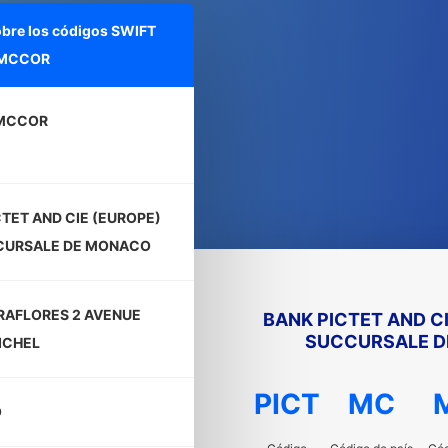
obre los códigos SWIFT
MCCOR
MCCOR
CTET AND CIE (EUROPE)
CURSALE DE MONACO
IRAFLORES 2 AVENUE
BANK PICTET AND CI
SUCCURSALE D
ICHEL
PICT
MC
O