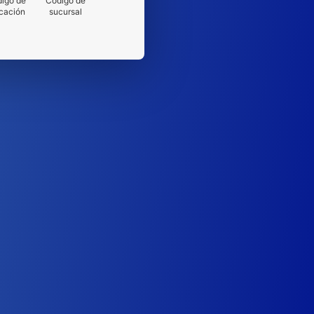
igo de
Código de
cación
sucursal