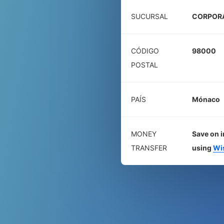
SUCURSAL
CORPORA
CÓDIGO
98000
POSTAL
PAÍS
Mónaco
MONEY
Save on i
TRANSFER
using
Wi