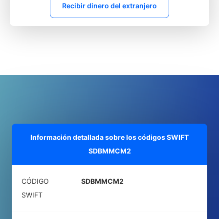
Recibir dinero del extranjero
Información detallada sobre los códigos SWIFT
SDBMMCM2
CÓDIGO
SDBMMCM2
SWIFT