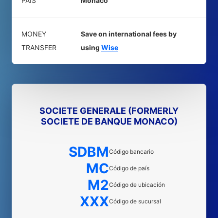
PAÍS
Mónaco
MONEY
Save on international fees by
TRANSFER
using
Wise
SOCIETE GENERALE (FORMERLY
SOCIETE DE BANQUE MONACO)
SDBM
Código bancario
MC
Código de país
M2
Código de ubicación
XXX
Código de sucursal