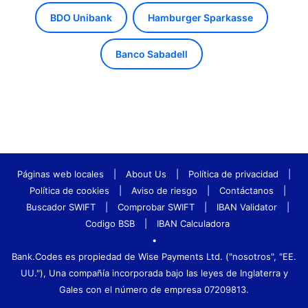
BDO Unibank
Hamburger Sparkasse
Banco Sabadell
Páginas web locales
|
About Us
|
Política de privacidad
|
Política de cookies
|
Aviso de riesgo
|
Contáctanos
|
Buscador SWIFT
|
Comprobar SWIFT
|
IBAN Validator
|
Codigo BSB
|
IBAN Calculadora
•
Bank.Codes es propiedad de Wise Payments Ltd. ("nosotros", "EE.
UU."), Una compañía incorporada bajo las leyes de Inglaterra y
Gales con el número de empresa 07209813.