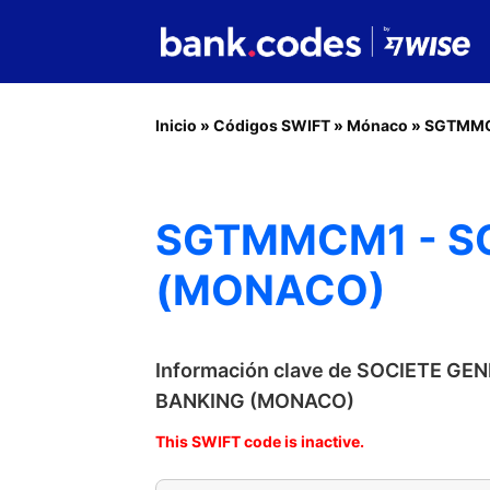
Inicio
»
Códigos SWIFT
»
Mónaco
»
SGTMM
SGTMMCM1 - SO
(MONACO)
Información clave de SOCIETE GE
BANKING (MONACO)
This SWIFT code is inactive.