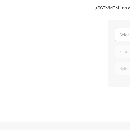
¿SGTMMCM1 no es 
Selec
Elige
Selec