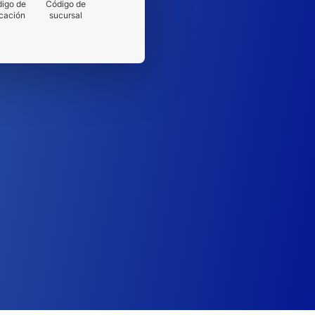
igo de
Código de
cación
sucursal