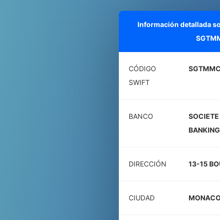
Información detallada s
SGTM
CÓDIGO
SGTMM
SWIFT
BANCO
SOCIETE
BANKING
DIRECCIÓN
13-15 B
CIUDAD
MONAC