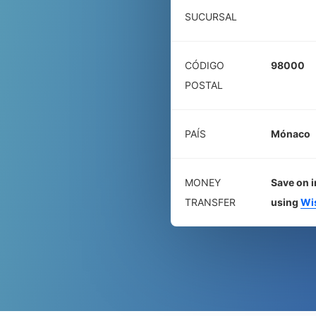
SUCURSAL
CÓDIGO
98000
POSTAL
PAÍS
Mónaco
MONEY
Save on i
TRANSFER
using
Wi