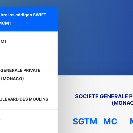
obre los códigos SWIFT
MCM1
CM1
 GENERALE PRIVATE
 (MONACO)
SOCIETE GENERALE P
OULEVARD DES MOULINS
(MONA
SGTM
MC
O