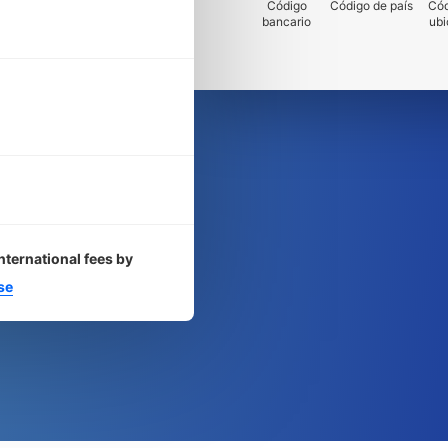
Código
Código de país
Cód
bancario
ubi
nternational fees by
se