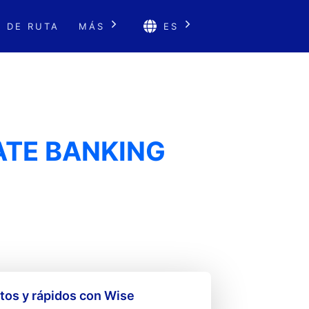
 DE RUTA
MÁS
ES
ATE BANKING
os y rápidos con Wise