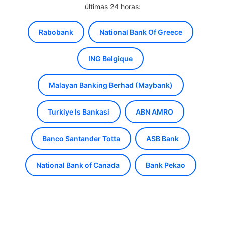
últimas 24 horas:
Rabobank
National Bank Of Greece
ING Belgique
Malayan Banking Berhad (Maybank)
Turkiye Is Bankasi
ABN AMRO
Banco Santander Totta
ASB Bank
National Bank of Canada
Bank Pekao