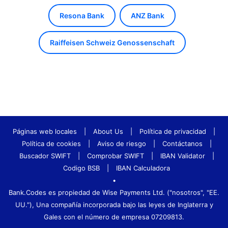
Resona Bank
ANZ Bank
Raiffeisen Schweiz Genossenschaft
Páginas web locales
|
About Us
|
Política de privacidad
|
Política de cookies
|
Aviso de riesgo
|
Contáctanos
|
Buscador SWIFT
|
Comprobar SWIFT
|
IBAN Validator
|
Codigo BSB
|
IBAN Calculadora
•
Bank.Codes es propiedad de Wise Payments Ltd. ("nosotros", "EE.
UU."), Una compañía incorporada bajo las leyes de Inglaterra y
Gales con el número de empresa 07209813.