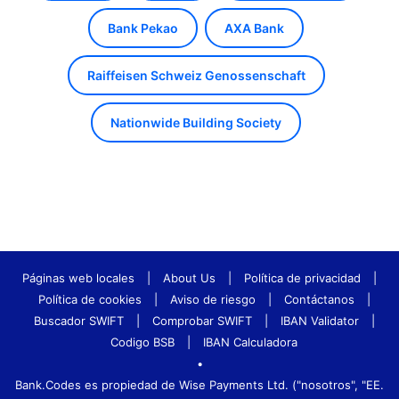
Bank Pekao
AXA Bank
Raiffeisen Schweiz Genossenschaft
Nationwide Building Society
Páginas web locales
|
About Us
|
Política de privacidad
|
Política de cookies
|
Aviso de riesgo
|
Contáctanos
|
Buscador SWIFT
|
Comprobar SWIFT
|
IBAN Validator
|
Codigo BSB
|
IBAN Calculadora
•
Bank.Codes es propiedad de Wise Payments Ltd. ("nosotros", "EE.