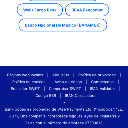
Wells Fargo Bank
BBVA Bancomer
Banco Nacional De Mexico (BANAMEX)
Páginas web locales
|
About Us
|
Política de privacidad
|
Política de cookies
|
Aviso de riesgo
|
Contáctanos
|
Buscador SWIFT
|
Comprobar SWIFT
|
IBAN Validator
|
Codigo BSB
|
IBAN Calculadora
•
Bank.Codes es propiedad de Wise Payments Ltd. ("nosotros", "EE.
UU."), Una compañía incorporada bajo las leyes de Inglaterra y
Gales con el número de empresa 07209813.