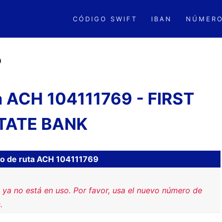
CÓDIGO SWIFT
IBAN
NÚMERO
9
a ACH 104111769 - FIRST
TATE BANK
ro de ruta ACH 104111769
 ya no está en uso. Por favor, usa el nuevo número de
.