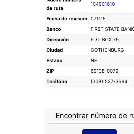
104901610
de ruta
Fecha de revisión
071116
Banco
FIRST STATE BANK
Dirección
P. O. BOX 79
Ciudad
GOTHENBURG
Estado
NE
ZIP
69138-0079
Teléfono
(308) 537-3684
Encontrar número de r