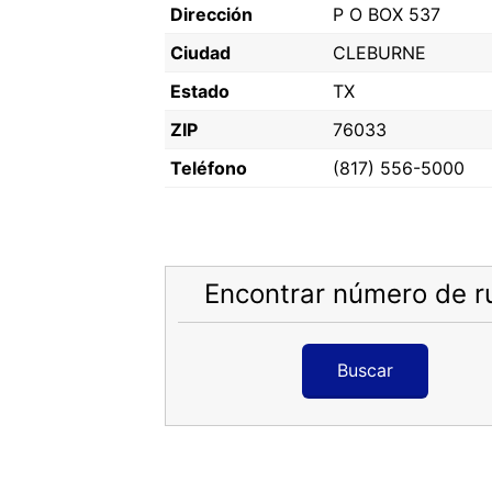
Dirección
P O BOX 537
Ciudad
CLEBURNE
Estado
TX
ZIP
76033
Teléfono
(817) 556-5000
Encontrar número de r
Buscar