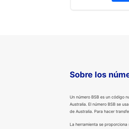
Sobre los núm
U
n número BSB es un código num
Australia. El número BSB se us
de Australia. Para hacer transf
La herramienta se proporciona s