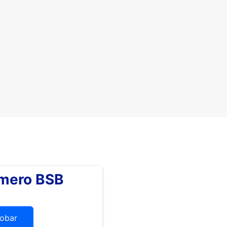
úmero BSB
obar