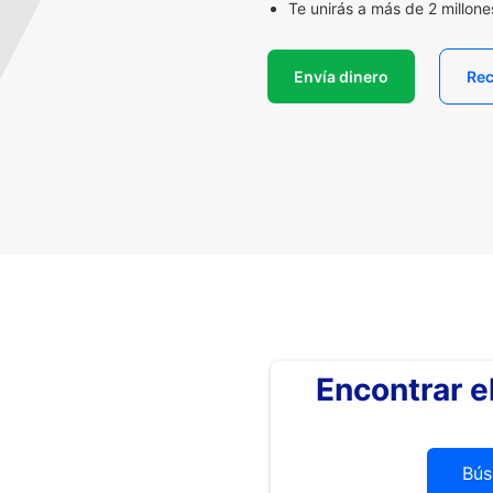
Te unirás a más de 2 millon
Envía dinero
Rec
Encontrar 
Bús