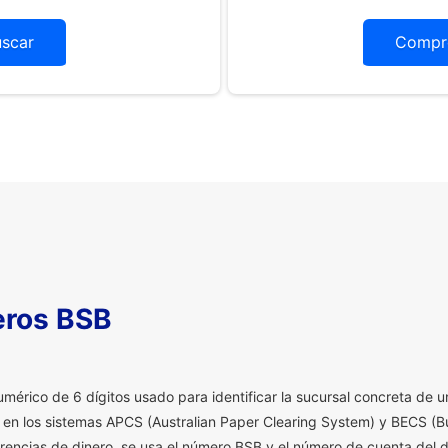
uscar
Compr
eros BSB
érico de 6 dígitos usado para identificar la sucursal concreta de un
a en los sistemas APCS (Australian Paper Clearing System) y BECS (Bu
erencias de dinero, se usa el número BSB y el número de cuenta del d