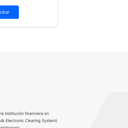
obar
a institución financiera en
lk Electronic Clearing System)
estinatario.