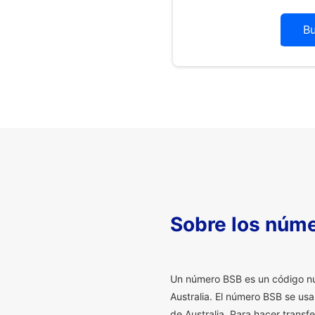
B
Sobre los núm
U
n número BSB es un código num
Australia. El número BSB se us
de Australia. Para hacer transf