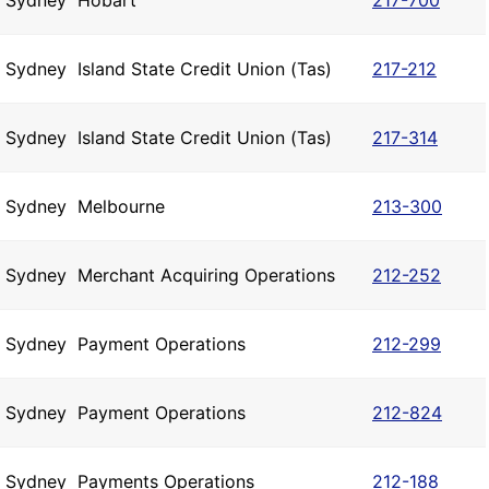
Sydney
Hobart
217-700
Sydney
Island State Credit Union (Tas)
217-212
Sydney
Island State Credit Union (Tas)
217-314
Sydney
Melbourne
213-300
Sydney
Merchant Acquiring Operations
212-252
Sydney
Payment Operations
212-299
Sydney
Payment Operations
212-824
Sydney
Payments Operations
212-188