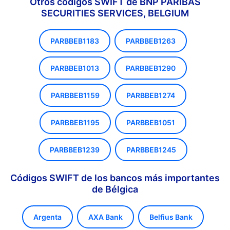
Otros códigos SWIFT de BNP PARIBAS
SECURITIES SERVICES, BELGIUM
PARBBEB1183
PARBBEB1263
PARBBEB1013
PARBBEB1290
PARBBEB1159
PARBBEB1274
PARBBEB1195
PARBBEB1051
PARBBEB1239
PARBBEB1245
Códigos SWIFT de los bancos más importantes
de Bélgica
Argenta
AXA Bank
Belfius Bank