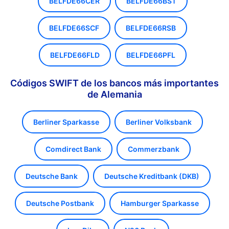
BELFDE66CER
BELFDE66BST
BELFDE66SCF
BELFDE66RSB
BELFDE66FLD
BELFDE66PFL
Códigos SWIFT de los bancos más importantes
de Alemania
Berliner Sparkasse
Berliner Volksbank
Comdirect Bank
Commerzbank
Deutsche Bank
Deutsche Kreditbank (DKB)
Deutsche Postbank
Hamburger Sparkasse