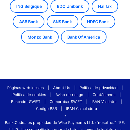
ING Belgique
BDO Unibank
Halifax
ASB Bank
SNS Bank
HDFC Bank
Monzo Bank
Bank Of America
Páginas web locales
|
About Us
|
Política de privacidad
|
Política de cookies
|
Aviso de riesgo
|
Contáctanos
|
Buscador SWIFT
|
Comprobar SWIFT
|
IBAN Validator
|
Codigo BSB
|
IBAN Calculadora
•
Bank.Codes es propiedad de Wise Payments Ltd. ("nosotros", "EE.
UU."), Una compañía incorporada bajo las leyes de Inglaterra y