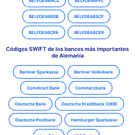
BELFDE66HCS
BELFDE66PFL
BELFDE66RSB
BELFDE66SCF
BELFDE66CPA
BELFDE66CER
Códigos SWIFT de los bancos más importantes
de Alemania
Berliner Sparkasse
Berliner Volksbank
Comdirect Bank
Commerzbank
Deutsche Bank
Deutsche Kreditbank (DKB)
Deutsche Postbank
Hamburger Sparkasse