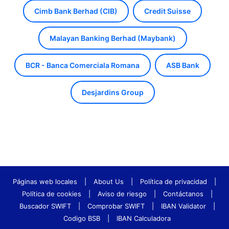
Cimb Bank Berhad (CIB)
Credit Suisse
Malayan Banking Berhad (Maybank)
BCR - Banca Comerciala Romana
ASB Bank
Desjardins Group
Páginas web locales
|
About Us
|
Política de privacidad
|
Política de cookies
|
Aviso de riesgo
|
Contáctanos
|
Buscador SWIFT
|
Comprobar SWIFT
|
IBAN Validator
|
Codigo BSB
|
IBAN Calculadora