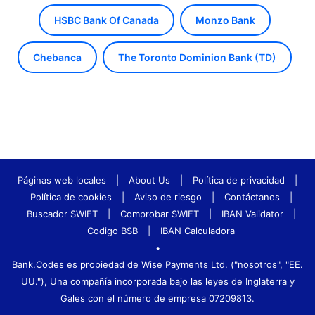
HSBC Bank Of Canada
Monzo Bank
Chebanca
The Toronto Dominion Bank (TD)
Páginas web locales
|
About Us
|
Política de privacidad
|
Política de cookies
|
Aviso de riesgo
|
Contáctanos
|
Buscador SWIFT
|
Comprobar SWIFT
|
IBAN Validator
|
Codigo BSB
|
IBAN Calculadora
•
Bank.Codes es propiedad de Wise Payments Ltd. ("nosotros", "EE.
UU."), Una compañía incorporada bajo las leyes de Inglaterra y
Gales con el número de empresa 07209813.