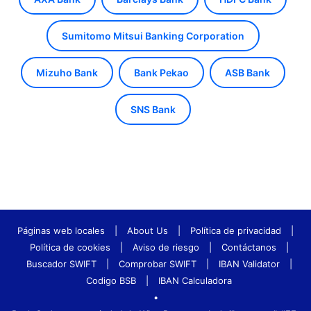
Sumitomo Mitsui Banking Corporation
Mizuho Bank
Bank Pekao
ASB Bank
SNS Bank
Páginas web locales
|
About Us
|
Política de privacidad
|
Política de cookies
|
Aviso de riesgo
|
Contáctanos
|
Buscador SWIFT
|
Comprobar SWIFT
|
IBAN Validator
|
Codigo BSB
|
IBAN Calculadora
•