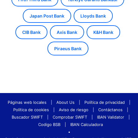
Japan Post Bank
Lloyds Bank
CIB Bank
Axis Bank
K&H Bank
Piraeus Bank
Páginas web locales
|
About Us
|
Política de privacidad
|
Política de cookies
|
Aviso de riesgo
|
Contáctanos
|
Buscador SWIFT
|
Comprobar SWIFT
|
IBAN Validator
|
Codigo BSB
|
IBAN Calculadora
•