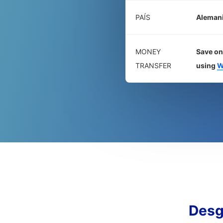
PAÍS
Aleman
MONEY
Save on
TRANSFER
using
W
Desg