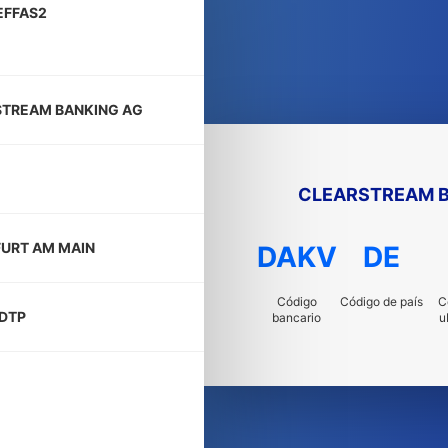
EFFAS2
TREAM BANKING AG
CLEARSTREAM B
URT AM MAIN
DAKV
DE
Código
Código de país
C
 DTP
bancario
u