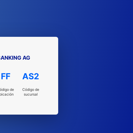
ANKING AG
FF
AS2
ódigo de
Código de
bicación
sucursal