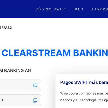
CÓDIGO SWIFT
IBAN
NÚMERO
EFFAS2
- CLEARSTREAM BANKI
AM BANKING AG
Pagos SWIFT más barat
Wise cobra comisiones más ba
AG
bancos y su tecnología intelig