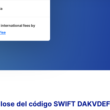
ia
 international fees by
ise
lose del código SWIFT DAKVDE