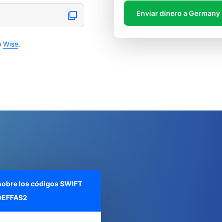
Enviar dinero a Germany
o
Wise
.
 sobre los códigos SWIFT
EFFAS2